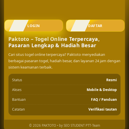
LOGIN
DAFTAR
Paktoto – Togel Online Terpercaya,
Pasaran Lengkap & Hadiah Besar
Cari situs togel online terpercaya? Paktoto menyediakan
berbagai pasaran togel, hadiah besar, dan layanan 24 jam dengan
sistem keamanan terbaik.
Status
Resmi
Akses
Mobile & Desktop
Bantuan
FAQ / Panduan
Catatan
Verifikasi tautan
©
2026
PAKTOTO • by SEO STUDENT PTT-Team